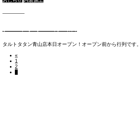
おしらせ
内装施工
2023.12.5
タルトタタン青山店
タルトタタン青山店本日オープン！オープン前から行列です
«
1
2
3
ABOUT
くれぐれも厄介ものにはならないように・・・。
WORK
制作実績