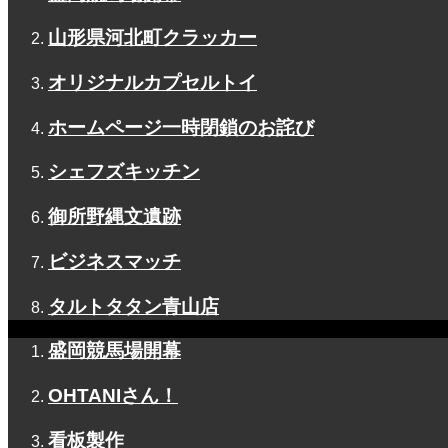
山形県河北町クラッカー
オリジナルカプセルトイ
ホームページ一時閉鎖のお詫び
シェフズキッチン
御所野縄文遺跡
ビジネスマッチ
タルトタタン青山店
盛岡競馬場開幕
OHTANIさん！
看板製作