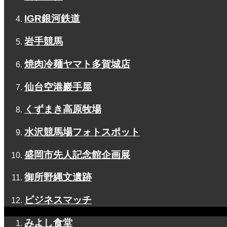
IGR銀河鉄道
岩手競馬
焼肉冷麺ヤマト多賀城店
仙台空港巖手屋
くずまき高原牧場
水沢競馬場フォトスポット
盛岡市先人記念館企画展
御所野縄文遺跡
ビジネスマッチ
みよし食堂