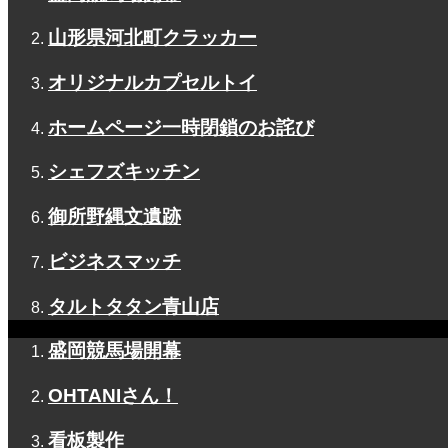
山形県河北町クラッカー
オリジナルカプセルトイ
ホームページ一時閉鎖のお詫び
シェフズキッチン
御所野縄文遺跡
ビジネスマッチ
タルトタタン青山店
盛岡競馬場開幕
OHTANIさん！
看板製作