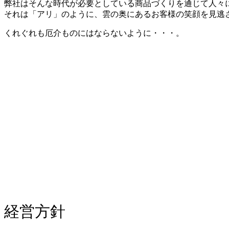
弊社はそんな時代が必要としている商品づくりを通じて人々
それは「アリ」のように、雲の奥にあるお客様の笑顔を見逃
くれぐれも厄介ものにはならないように・・・。
人の心を動かすONLY1
３つのキーワードで感動のお手
・あらゆるご提案
・より確かなもの造り
・ネットワークを活かした総合
経営方針