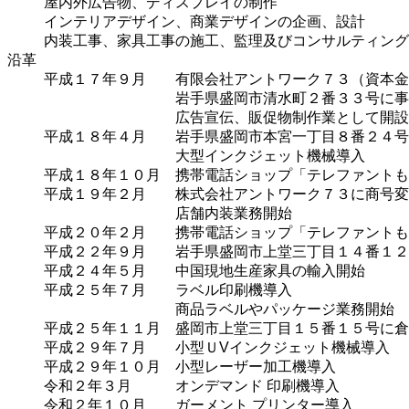
屋内外広告物、ディスプレイの制作
インテリアデザイン、商業デザインの企画、設計
内装工事、家具工事の施工、監理及びコンサルティング
沿革
平成１７年９月 有限会社アントワーク７３（資本金3
岩手県盛岡市清水町２番３３号に事務
広告宣伝、販促物制作業として開設
平成１８年４月 岩手県盛岡市本宮一丁目８番２４号
大型インクジェット機械導入
平成１８年１０月 携帯電話ショップ「テレファントも
平成１９年２月 株式会社アントワーク７３に商号変
店舗内装業務開始
平成２０年２月 携帯電話ショップ「テレファント
平成２２年９月 岩手県盛岡市上堂三丁目１４番１２
平成２４年５月 中国現地生産家具の輸入開始
平成２５年７月 ラベル印刷機導入
商品ラベルやパッケージ業務開始
平成２５年１１月 盛岡市上堂三丁目１５番１５号に倉
平成２９年７月 小型ＵVインクジェット機械導入
平成２９年１０月 小型レーザー加工機導入
令和２年３月 オンデマンド 印刷機導入
令和２年１０月 ガーメント プリンター導入