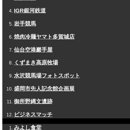
IGR銀河鉄道
岩手競馬
焼肉冷麺ヤマト多賀城店
仙台空港巖手屋
くずまき高原牧場
水沢競馬場フォトスポット
盛岡市先人記念館企画展
御所野縄文遺跡
ビジネスマッチ
みよし食堂